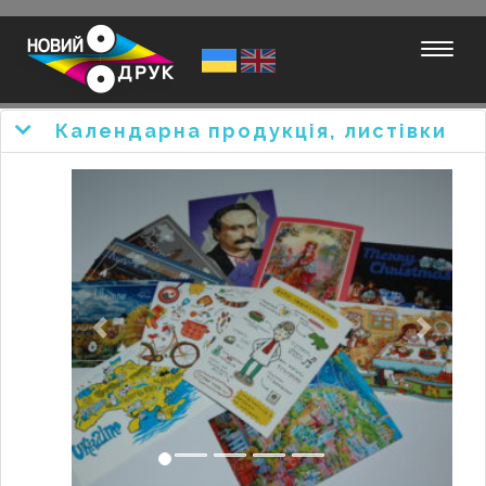
Мобил
навиг
Календарна продукція, листівки
Previous
Next