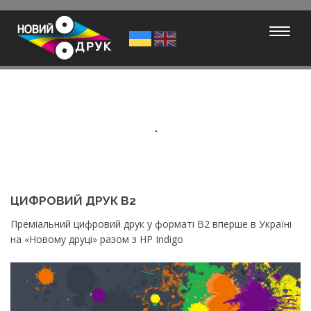
Мобил
навиг
ЦИФРОВИЙ ДРУК В2
Преміальний цифровий друк у форматі В2 вперше в Україні
на «Новому друці» разом з HP Indigo